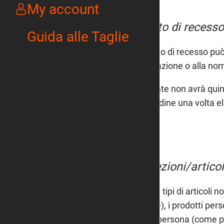
My account
Diritto di recesso
Guida alle Taglie
Il diritto di recesso p
legislazione o alla nor
Il cliente non avrà qui
dell'ordine una volta e
Eccezioni/articoli
Alcuni tipi di articoli 
piante), i prodotti pers
della persona (come pro