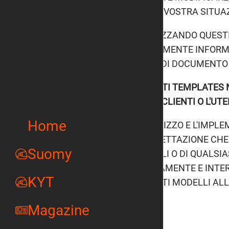
ALLA VOSTRA SITUAZ
UTILIZZANDO QUEST
PURAMENTE INFORMA
TIPO DI DOCUMENTO
QUESTI TEMPLATES 
SUOI CLIENTI O L'UT
Home
L'UTILIZZO E L'IMPL
l'ACCETTAZIONE CHE
Suomy
LEGALI O DI QUALSIA
PIENAMENTE E INTE
KYT
QUESTI MODELLI ALL
Magazine