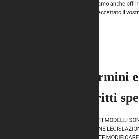
Possiamo anche offrirvi
volta accettato il vos
Termini e 
diritti spe
QUESTI MODELLI SON
ALCUNE LEGISLAZION
DOVETE MODIFICARE,