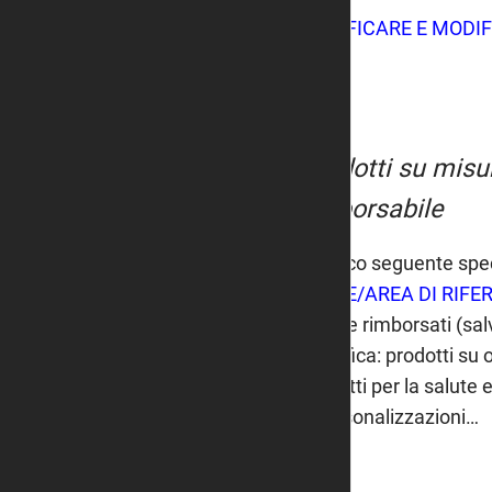
(VERIFICARE E MODI
Prodotti su misu
rimborsabile
L'elenco seguente spe
PAESE/AREA DI RIFE
essere rimborsati (salv
specifica: prodotti su 
prodotti per la salute e
o personalizzazioni…