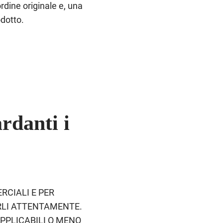
ordine originale e, una
odotto.
ardanti i
RCIALI E PER
ERLI ATTENTAMENTE.
PPLICABILI O MENO