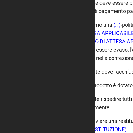
L'ordine deve essere 
caso di pagamento par
Abbiamo una
(…)
-poli
ATTESA APPLICABILE
TEMPO DI ATTESA AP
possa essere evaso, l'
pulito, nella confezione
Il cliente deve racchiu
Se il prodotto è dotato
Dovrete rispedire tutti
inizialmente..
Per avviare una restitu
LA RESTITUZIONE)