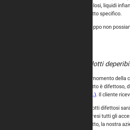
pericolosi, liquidi in
prodotto specifico.
Purtroppo non possiamo
Prodotti deperibili
Se al momento della co
prodotto è difettoso,
EMAIL)
. Il cliente ri
I prodotti difettosi sara
compresi tutti gli acc
prodotto, la nostra az