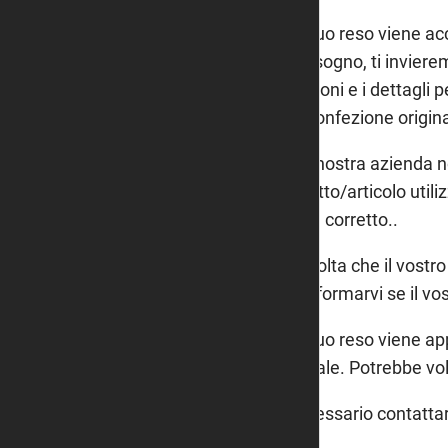
Se il tuo reso viene acc
hai bisogno, ti inviere
istruzioni e i dettagli 
loro confezione origina
Se la nostra azienda no
prodotto/articolo utili
valore corretto..
Una volta che il vostro
per informarvi se il vo
Se il tuo reso viene 
originale. Potrebbe vo
È necessario contattar