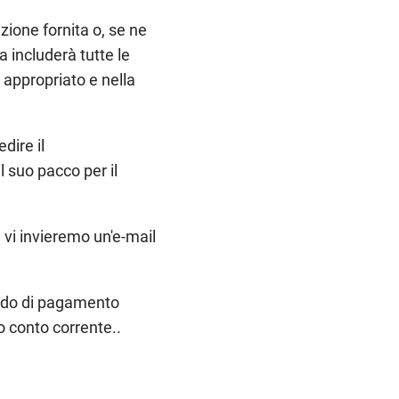
izione fornita o, se ne
a includerà tutte le
o appropriato e nella
dire il
l suo pacco per il
e vi invieremo un'e-mail
todo di pagamento
o conto corrente..