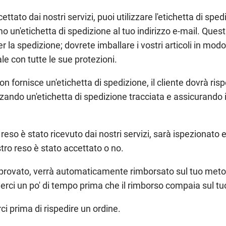
ettato dai nostri servizi, puoi utilizzare l'etichetta di sped
mo un'etichetta di spedizione al tuo indirizzo e-mail. Quest
per la spedizione; dovrete imballare i vostri articoli in mod
le con tutte le sue protezioni.
n fornisce un'etichetta di spedizione, il cliente dovrà rispe
zzando un'etichetta di spedizione tracciata e assicurando i
 reso è stato ricevuto dai nostri servizi, sarà ispezionato 
stro reso è stato accettato o no.
approvato, verrà automaticamente rimborsato sul tuo me
lerci un po' di tempo prima che il rimborso compaia sul tu
ci prima di rispedire un ordine.